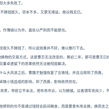
但大多失败了。
不铸钱既久，货本不多，又更无增益，故谷贱无已。
作薄绢以为市，虽处以严刑而不能禁也。
很久不铸钱了，所以说效果并不好，难以推行下去。
换物的交易方式，这是曹丕无法改变的，黄初二年，那可是曹丕已
见董卓遗留下的恶果依然无法被彻底解决。
么大风浪之后，曹魏才勉强恢复了五铢钱，并且沿用到了西晋。
铸小钱造成的影响，到了西晋，影响依然存在。
帛贵，帝欲立平籴法，用布帛市谷，以为粮储。议者谓军资尚少，
想到的也不是通过钱财去民间粮食，而是要拿布帛去换，换而言之