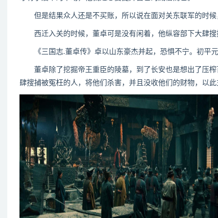
但是结果众人还是不买账，所以说在面对关东联军的时候
西迁入关的时候，董卓可是没有闲着，他纵容部下大肆搜
《三国志.董卓传》卓以山东豪杰并起，恐惧不宁。初平元
董卓除了挖掘帝王重臣的陵墓，到了长安也是想出了压榨百
肆搜捕被冤枉的人，将他们杀害，并且没收他们的财物，以此