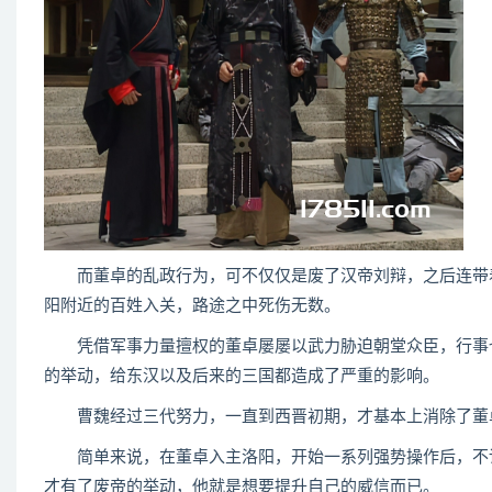
而董卓的乱政行为，可不仅仅是废了汉帝刘辩，之后连带着
阳附近的百姓入关，路途之中死伤无数。
凭借军事力量擅权的董卓屡屡以武力胁迫朝堂众臣，行事也
的举动，给东汉以及后来的三国都造成了严重的影响。
曹魏经过三代努力，一直到西晋初期，才基本上消除了董
简单来说，在董卓入主洛阳，开始一系列强势操作后，不论
才有了废帝的举动，他就是想要提升自己的威信而已。