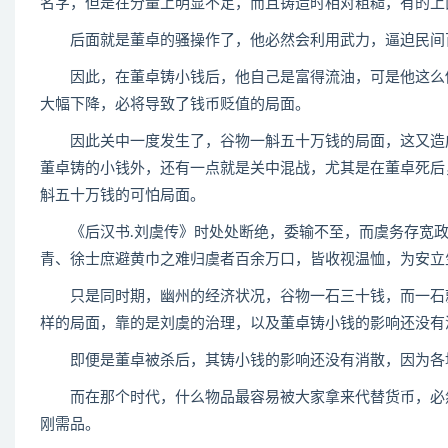
名字，但是在分量上明显不足，而且铸造时相对粗糙，有的上
后面就是董卓的骚操作了，他必然会利用武力，逼迫民间百
因此，在董卓铸小钱后，他自己是富得流油，可是他这么做
大幅下降，必将导致了钱币贬值的局面。
因此关中一度发生了，谷物一斛五十万钱的局面，这又造成
董卓铸的小钱外，还有一点就是关中混战，尤其是在董卓死后
斛五十万钱的可怕局面。
《后汉书.刘虞传》时处处断绝，委输不至，而虞务存宽政
青、徐士庶避黄巾之难归虞者百余万口，皆收视温恤，为安立
只是同时期，幽州的经济状况，谷物一石三十钱，而一石就
样的局面，靠的是刘虞的治理，以及董卓铸小钱的影响还没有
即便是董卓被杀后，其铸小钱的影响还没有消散，因为各地
而在那个时代，什么物品最容易被大家拿来代替货币，必然
刚需品。