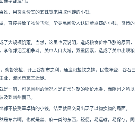
面连字都没有。
姓，用货真价实的五铢钱来换取他铸的小钱。
，直接导致了物价飞涨，毕竟民间没人认同董卓铸的小钱，货币的
了大规模饥荒，当然，这里也要说明，造成粮食价格飞涨的原因，
，李傕郭汜互相争斗，关中人口大减，双重因素，造成了关中出现粮
，劝督农植，开上谷胡市之利，通渔阳盐铁之饶，民悦年登，谷石
生业，流民皆忘其迁徙。
是一斛，可见幽州的情况才是正常时期的物价水准，而幽州之所以
波及到幽州而已。
都不接受董卓铸的小钱，结果就是交易出现了以物换物的局面。
是布帛啊，也就是丝、麻一类的东西，轻便，易运输，易保存，同