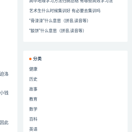
高中地理学习方法归纳总结 有哪些高效学习法
艺术生什么时候集训好 有必要去集训吗
“骨渌渌”什么意思（拼音,读音等）
“餤饼”什么意思（拼音,读音等）
分类
健康
迫洛
历史
故事
小钱
教育
数学
百科
因此
英语