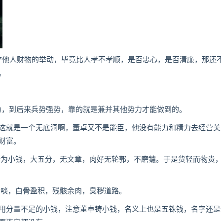
他人财物的举动，毕竟比人孝不孝顺，是否忠心，是否清廉，那还
。
力，到后来兵势强势，靠的就是兼并其他势力才能做到的。
就是一个无底洞啊，董卓又不是能臣，他没有能力和精力去经营关
财富。
为小钱，大五分，无文章，肉好无轮郭，不磨鑢。于是货轻而物贵
啖，白骨盈积，残骸余肉，臭秽道路。
分量不足的小钱，注意董卓铸小钱，名义上也是五铢钱，名字还是