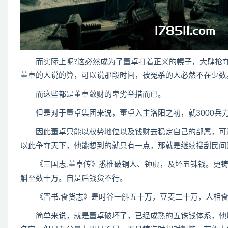
而实际上呢?这必然成为了董卓打着正义的幌子，大肆抢夺
董卓的人说的算，可以说那段时间，被冤杀的人必然不在少数
而这些都是董卓敛财的卑劣举措而已。
但是对于董卓集团来说，董卓入主洛阳之初，就3000兵
因此董卓只能以权势地位以及钱财去稳定自己的部属，可这
以此争夺天下，他能想到的就只有一点，那就是继续搜刮民间
《三国志.董卓传》悉椎破铜人、钟虡，及坏五铢钱。更铸
斛至数十万。自是后钱货不行。
《晋书.食货志》是时谷一斛五十万，豆麦二十万，人相食
简单来说，就是董卓破坏了，已经成熟的五铢钱体系，他用