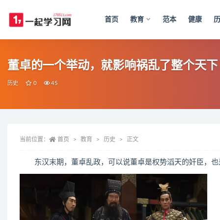
首页
教育
范本
健康
全部
董卓的一个举动，就影响祸乱了整个天下
历史
0
45
当前位置：
首页
教育
历史
正文
东汉末期，董卓乱政，可以说董卓是权势滔天的奸臣，也是