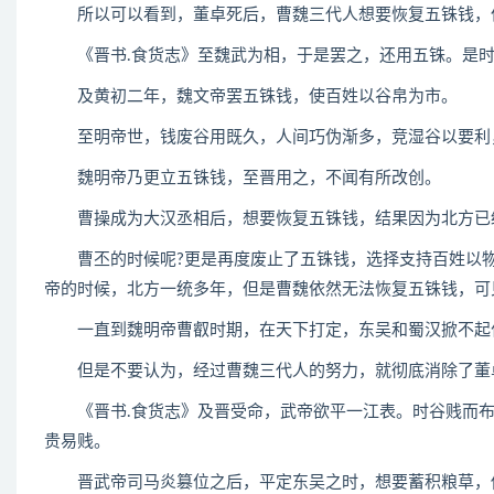
所以可以看到，董卓死后，曹魏三代人想要恢复五铢钱，
《晋书.食货志》至魏武为相，于是罢之，还用五铢。是时
及黄初二年，魏文帝罢五铢钱，使百姓以谷帛为市。
至明帝世，钱废谷用既久，人间巧伪渐多，竞湿谷以要利，
魏明帝乃更立五铢钱，至晋用之，不闻有所改创。
曹操成为大汉丞相后，想要恢复五铢钱，结果因为北方已经
曹丕的时候呢?更是再度废止了五铢钱，选择支持百姓以物
帝的时候，北方一统多年，但是曹魏依然无法恢复五铢钱，可
一直到魏明帝曹叡时期，在天下打定，东吴和蜀汉掀不起什
但是不要认为，经过曹魏三代人的努力，就彻底消除了董卓
《晋书.食货志》及晋受命，武帝欲平一江表。时谷贱而布
贵易贱。
晋武帝司马炎篡位之后，平定东吴之时，想要蓄积粮草，他