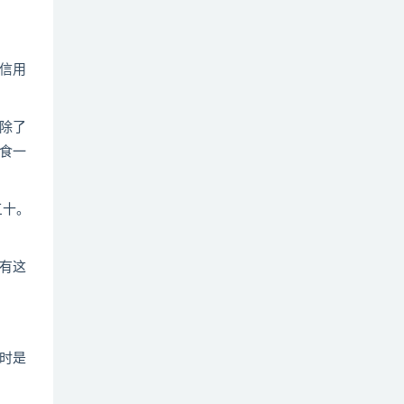
信用
除了
食一
三十。
有这
时是