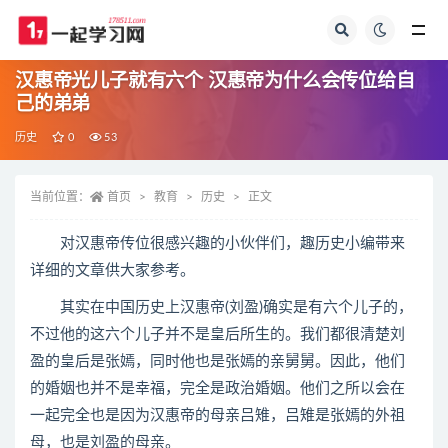
全部
汉惠帝光儿子就有六个 汉惠帝为什么会传位给自
己的弟弟
历史
0
53
当前位置：
首页
教育
历史
正文
对汉惠帝传位很感兴趣的小伙伴们，趣历史小编带来
详细的文章供大家参考。
其实在中国历史上汉惠帝(刘盈)确实是有六个儿子的，
不过他的这六个儿子并不是皇后所生的。我们都很清楚刘
盈的皇后是张嫣，同时他也是张嫣的亲舅舅。因此，他们
的婚姻也并不是幸福，完全是政治婚姻。他们之所以会在
一起完全也是因为汉惠帝的母亲吕雉，吕雉是张嫣的外祖
母，也是刘盈的母亲。