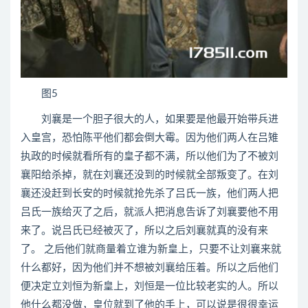
图5
刘襄是一个胆子很大的人，如果要是他最开始带兵进
入皇宫，恐怕陈平他们都会倒大霉。因为他们两人在吕雉
执政的时候就看所有的皇子都不满，所以他们为了不被刘
襄阳给杀掉，就在刘襄还没到的时候就全部叛变了。在刘
襄还没赶到长安的时候就抢先杀了吕氏一族，他们两人把
吕氏一族给灭了之后，就派人把消息告诉了刘襄要他不用
来了。说吕氏已经被灭了，所以之后刘襄就真的没有来
了。 之后他们就商量着立谁为新皇上，只要不让刘襄来就
什么都好，因为他们并不想被刘襄给压着。所以之后他们
便决定立刘恒为新皇上，刘恒是一位比较老实的人。所以
他什么都没做，皇位就到了他的手上，可以说是很很幸运