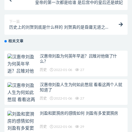
皇帝的第一次都是给谁 是后宫中的皇后还是嫔妃
下一篇
历史上的刘贺到底是什么样的 刘贺真的是昏庸无道之人
吗
相关文章
汉惠帝刘盈为何英年早逝？吕雉对他做了什
么？
历史
2022-01-06
27
汉惠帝刘盈人生为何如此憋屈 看看这两个人就
知道了
历史
2022-01-06
27
刘盈和窦漪房的感情如何 刘盈有多爱窦漪房
历史
2022-01-06
29